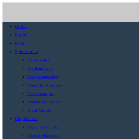
Zum
Inhalt
Website-
Home
springen
Menü
Forum
anzeigen
Docs
Spielrunden
Age of Ashes
Drachenchronik
Königsdämmerung
Neon City Overdrive
Prag-Kampagne
Hamburg-Kampagne
Dread Abende
Regelwerke
Regeln für Cthulhu
Historie Shadowrun
Kontakt